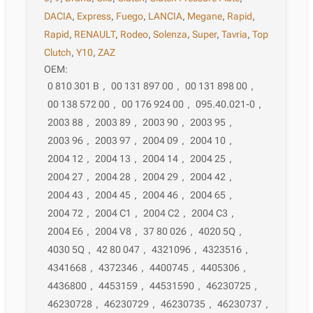
DACIA
,
Express
,
Fuego
,
LANCIA
,
Megane
,
Rapid
,
Rapid
,
RENAULT
,
Rodeo
,
Solenza
,
Super
,
Tavria
,
Top
Clutch
,
Y10
,
ZAZ
OEM:
0 810 301 B
,
00 131 897 00
,
00 131 898 00
,
00 138 572 00
,
00 176 924 00
,
095.40.021-0
,
2003 88
,
2003 89
,
2003 90
,
2003 95
,
2003 96
,
2003 97
,
2004 09
,
2004 10
,
2004 12
,
2004 13
,
2004 14
,
2004 25
,
2004 27
,
2004 28
,
2004 29
,
2004 42
,
2004 43
,
2004 45
,
2004 46
,
2004 65
,
2004 72
,
2004 C1
,
2004 C2
,
2004 C3
,
2004 E6
,
2004 V8
,
37 80 026
,
4020 5Q
,
4030 5Q
,
42 80 047
,
4321096
,
4323516
,
4341668
,
4372346
,
4400745
,
4405306
,
4436800
,
4453159
,
44531590
,
46230725
,
46230728
,
46230729
,
46230735
,
46230737
,