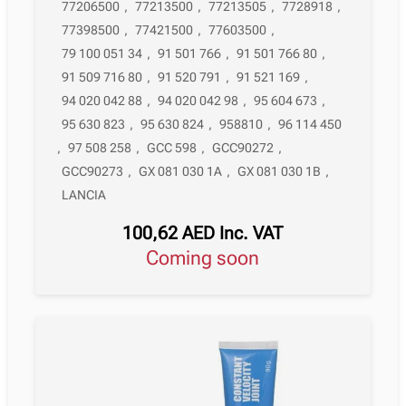
77206500
,
77213500
,
77213505
,
7728918
,
77398500
,
77421500
,
77603500
,
79 100 051 34
,
91 501 766
,
91 501 766 80
,
91 509 716 80
,
91 520 791
,
91 521 169
,
94 020 042 88
,
94 020 042 98
,
95 604 673
,
95 630 823
,
95 630 824
,
958810
,
96 114 450
,
97 508 258
,
GCC 598
,
GCC90272
,
GCC90273
,
GX 081 030 1A
,
GX 081 030 1B
,
LANCIA
100,62
AED
Inc. VAT
Coming soon