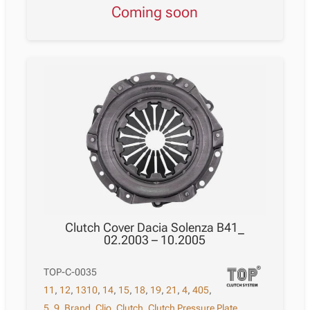
Coming soon
Clutch Cover Dacia Solenza B41_
02.2003 – 10.2005
TOP-C-0035
11
,
12
,
1310
,
14
,
15
,
18
,
19
,
21
,
4
,
405
,
5
,
9
,
Brand
,
Clio
,
Clutch
,
Clutch Pressure Plate
,