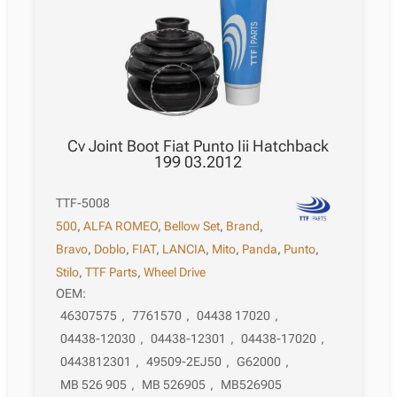
Cv Joint Boot Fiat Punto Iii Hatchback
199 03.2012
TTF-5008
500
,
ALFA ROMEO
,
Bellow Set
,
Brand
,
Bravo
,
Doblo
,
FIAT
,
LANCIA
,
Mito
,
Panda
,
Punto
,
Stilo
,
TTF Parts
,
Wheel Drive
OEM:
46307575
,
7761570
,
04438 17020
,
04438-12030
,
04438-12301
,
04438-17020
,
0443812301
,
49509-2EJ50
,
G62000
,
MB 526 905
,
MB 526905
,
MB526905