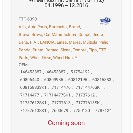
04.1996 – 12.2016
TTF-6090
Alfa
,
Auto Parts
,
Barchetta
,
Brand
,
Brava
,
Bravo
,
Car Manufacturer
,
Coupe
,
Dedra
,
Delta
,
FIAT
,
LANCIA
,
Linea
,
Marea
,
Multipla
,
Palio
,
Panda
,
Punto
,
Romeo
,
Siena
,
Tempra
,
Tipo
,
TTF
Parts
,
Wheel Drive
,
Wheel Hub
,
Y
OEM:
146453887
,
46453887
,
51754192
,
60806440
,
60809985
,
60812195
,
60815883
,
60815883SK1
,
71714476
,
71714476SK1
,
71714477
,
71714477SK1
,
71737612
,
71737612SK1
,
71737613
,
71737613SK
,
71737613SK1
,
7603679
,
7750120
,
7787124
Coming soon