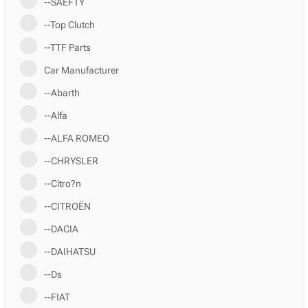
--SAEFTY
--Top Clutch
--TTF Parts
Car Manufacturer
--Abarth
--Alfa
--ALFA ROMEO
--CHRYSLER
--Citro?n
--CITROËN
--DACIA
--DAIHATSU
--Ds
--FIAT