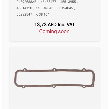
04892688AB
,
46463477
,
46513955
,
46814120
,
55 194 045
,
55194045
,
55282547
,
6 38 164
13,73
AED
Inc. VAT
Coming soon