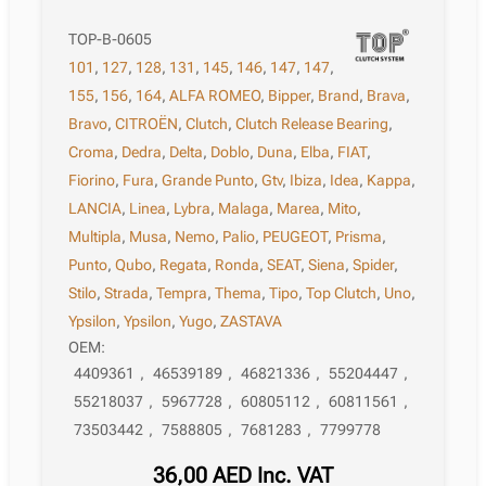
TOP-B-0605
101
,
127
,
128
,
131
,
145
,
146
,
147
,
147
,
155
,
156
,
164
,
ALFA ROMEO
,
Bipper
,
Brand
,
Brava
,
Bravo
,
CITROËN
,
Clutch
,
Clutch Release Bearing
,
Croma
,
Dedra
,
Delta
,
Doblo
,
Duna
,
Elba
,
FIAT
,
Fiorino
,
Fura
,
Grande Punto
,
Gtv
,
Ibiza
,
Idea
,
Kappa
,
LANCIA
,
Linea
,
Lybra
,
Malaga
,
Marea
,
Mito
,
Multipla
,
Musa
,
Nemo
,
Palio
,
PEUGEOT
,
Prisma
,
Punto
,
Qubo
,
Regata
,
Ronda
,
SEAT
,
Siena
,
Spider
,
Stilo
,
Strada
,
Tempra
,
Thema
,
Tipo
,
Top Clutch
,
Uno
,
Ypsilon
,
Ypsilon
,
Yugo
,
ZASTAVA
OEM:
4409361
,
46539189
,
46821336
,
55204447
,
55218037
,
5967728
,
60805112
,
60811561
,
73503442
,
7588805
,
7681283
,
7799778
36,00
AED
Inc. VAT