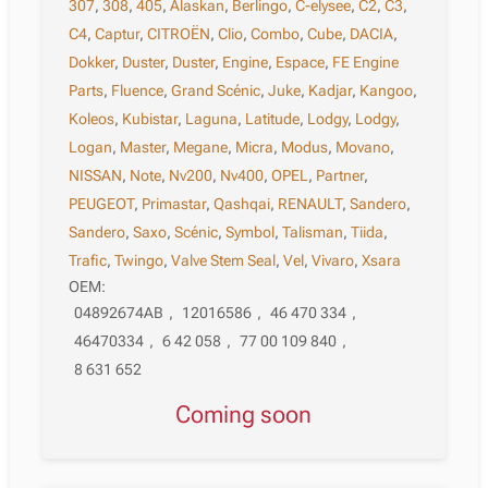
307
,
308
,
405
,
Alaskan
,
Berlingo
,
C-elysee
,
C2
,
C3
,
C4
,
Captur
,
CITROËN
,
Clio
,
Combo
,
Cube
,
DACIA
,
Dokker
,
Duster
,
Duster
,
Engine
,
Espace
,
FE Engine
Parts
,
Fluence
,
Grand Scénic
,
Juke
,
Kadjar
,
Kangoo
,
Koleos
,
Kubistar
,
Laguna
,
Latitude
,
Lodgy
,
Lodgy
,
Logan
,
Master
,
Megane
,
Micra
,
Modus
,
Movano
,
NISSAN
,
Note
,
Nv200
,
Nv400
,
OPEL
,
Partner
,
PEUGEOT
,
Primastar
,
Qashqai
,
RENAULT
,
Sandero
,
Sandero
,
Saxo
,
Scénic
,
Symbol
,
Talisman
,
Tiida
,
Trafic
,
Twingo
,
Valve Stem Seal
,
Vel
,
Vivaro
,
Xsara
OEM:
04892674AB
,
12016586
,
46 470 334
,
46470334
,
6 42 058
,
77 00 109 840
,
8 631 652
Coming soon