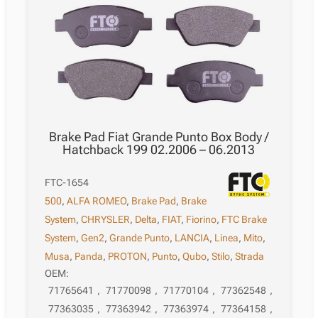
Brake Pad Fiat Grande Punto Box Body /
Hatchback 199 02.2006 – 06.2013
FTC-1654
500
,
ALFA ROMEO
,
Brake Pad
,
Brake
System
,
CHRYSLER
,
Delta
,
FIAT
,
Fiorino
,
FTC Brake
System
,
Gen2
,
Grande Punto
,
LANCIA
,
Linea
,
Mito
,
Musa
,
Panda
,
PROTON
,
Punto
,
Qubo
,
Stilo
,
Strada
OEM:
71765641
,
71770098
,
71770104
,
77362548
,
77363035
,
77363942
,
77363974
,
77364158
,