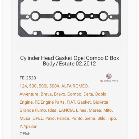
Cylinder Head Gasket Opel Combo D Box
Body / Estate 02.2012
FE-2520
124
,
500
,
500l
,
500X
,
ALFA ROMEO
,
Avventura
,
Brava
,
Bravo
,
Combo
,
Delta
,
Doblo
,
Engine
,
FE Engine Parts
,
FIAT
,
Gasket
,
Giulietta
,
Grande Punto
,
Idea
,
LANCIA
,
Linea
,
Marea
,
Mito
,
Musa
,
OPEL
,
Palio
,
Panda
,
Punto
,
Siena
,
Stilo
,
Tipo
,
Y
,
Ypsilon
OEM: