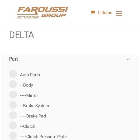
0 Items
DELTA
Part
Auto Parts
--Body
----Mirror
--Brake System
----Brake Pad
--Clutch
----Clutch Pressure Plate