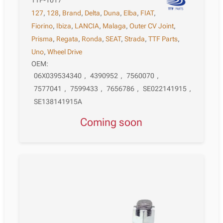
TTF-1017
127
,
128
,
Brand
,
Delta
,
Duna
,
Elba
,
FIAT
,
Fiorino
,
Ibiza
,
LANCIA
,
Malaga
,
Outer CV Joint
,
Prisma
,
Regata
,
Ronda
,
SEAT
,
Strada
,
TTF Parts
,
Uno
,
Wheel Drive
OEM:
06X039534340
,
4390952
,
7560070
,
7577041
,
7599433
,
7656786
,
SE022141915
,
SE138141915A
Coming soon