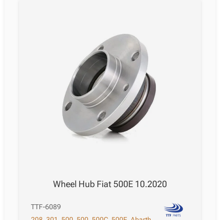
Wheel Hub Fiat 500E 10.2020
TTF-6089
208
,
301
,
500
,
500
,
500C
,
500E
,
Abarth
,