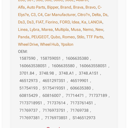
Alfa
,
Auto Parts
,
Bipper
,
Brand
,
Brava
,
Bravo
,
C-
Elys?e
,
C3
,
C4
,
Car Manufacturer
,
Citro?n
,
Delta
,
Ds
,
Ds3
,
Ds3
,
FIAT
,
Fiorino
,
FORD
,
Idea
,
Ka
,
LANCIA
,
Linea
,
Lybra
,
Marea
,
Multipla
,
Musa
,
Nemo
,
New
,
Panda
,
PEUGEOT
,
Qubo
,
Romeo
,
Stilo
,
TTF Parts
,
Wheel Drive
,
Wheel Hub
,
Ypsilon
OEM:
1587590
,
1587590S1
,
1606635380
,
1606635380S1
,
1606635580
,
1606635580S1
,
3701.84
,
3748.98
,
3748.A1
,
3748.A1S1
,
46512973
,
46512973S1
,
46519901
,
51754193
,
51754193S1
,
606635380
,
60815429
,
60816007
,
71714471
,
71737189
,
71737189S1
,
71737614
,
71737614S1
,
71769737
,
71769737S1
,
71769738
,
717697381
,
71769738S1
,
S146512973