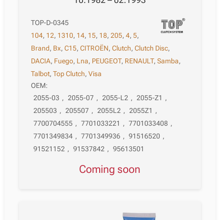
TOP-D-0345
104
,
12
,
1310
,
14
,
15
,
18
,
205
,
4
,
5
,
Brand
,
Bx
,
C15
,
CITROËN
,
Clutch
,
Clutch Disc
,
DACIA
,
Fuego
,
Lna
,
PEUGEOT
,
RENAULT
,
Samba
,
Talbot
,
Top Clutch
,
Visa
OEM:
2055-03
,
2055-07
,
2055-L2
,
2055-Z1
,
205503
,
205507
,
2055L2
,
2055Z1
,
7700704555
,
7701033221
,
7701033408
,
7701349834
,
7701349936
,
91516520
,
91521152
,
91537842
,
95613501
Coming soon