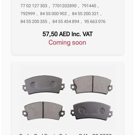
77 02 127 303
,
7701202890
,
791440
,
792999
,
84 55 000 902
,
84 55 200 321
,
84 55 200 355
,
84 55 454 894
,
95 663 076
57,50
AED
Inc. VAT
Coming soon