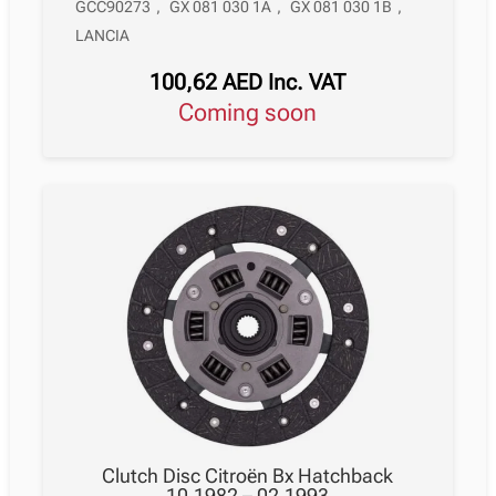
GCC90273
,
GX 081 030 1A
,
GX 081 030 1B
,
LANCIA
100,62
AED
Inc. VAT
Coming soon
Clutch Disc Citroën Bx Hatchback
10.1982 – 02.1993