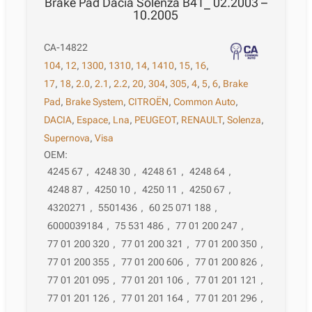
Brake Pad Dacia Solenza B41_ 02.2003 –
10.2005
CA-14822
104
,
12
,
1300
,
1310
,
14
,
1410
,
15
,
16
,
17
,
18
,
2.0
,
2.1
,
2.2
,
20
,
304
,
305
,
4
,
5
,
6
,
Brake
Pad
,
Brake System
,
CITROËN
,
Common Auto
,
DACIA
,
Espace
,
Lna
,
PEUGEOT
,
RENAULT
,
Solenza
,
Supernova
,
Visa
OEM:
4245 67
,
4248 30
,
4248 61
,
4248 64
,
4248 87
,
4250 10
,
4250 11
,
4250 67
,
4320271
,
5501436
,
60 25 071 188
,
6000039184
,
75 531 486
,
77 01 200 247
,
77 01 200 320
,
77 01 200 321
,
77 01 200 350
,
77 01 200 355
,
77 01 200 606
,
77 01 200 826
,
77 01 201 095
,
77 01 201 106
,
77 01 201 121
,
77 01 201 126
,
77 01 201 164
,
77 01 201 296
,