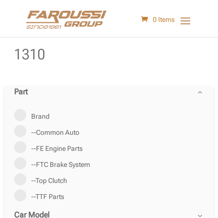
0 Items
1310
Part
Brand
--Common Auto
--FE Engine Parts
--FTC Brake System
--Top Clutch
--TTF Parts
Car Model