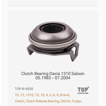
Clutch Bearing Dacia 1310 Saloon
05.1983 – 07.2004
TOP-B-0630
10
,
12
,
1310
,
15
,
18
,
4
,
5
,
6
,
8
,
Brand
,
Clutch
,
Clutch Release Bearing
,
DACIA
,
Fuego
,