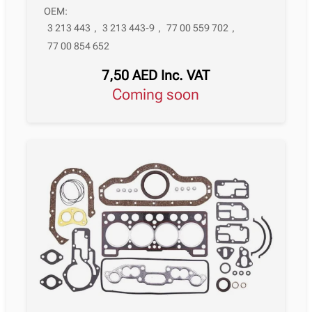
OEM:
3 213 443
,
3 213 443-9
,
77 00 559 702
,
77 00 854 652
7,50
AED
Inc. VAT
Coming soon