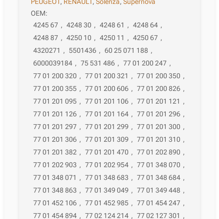
PEUGEOT
,
RENAULT
,
Solenza
,
Supernova
OEM:
4245 67
,
4248 30
,
4248 61
,
4248 64
,
4248 87
,
4250 10
,
4250 11
,
4250 67
,
4320271
,
5501436
,
60 25 071 188
,
6000039184
,
75 531 486
,
77 01 200 247
,
77 01 200 320
,
77 01 200 321
,
77 01 200 350
,
77 01 200 355
,
77 01 200 606
,
77 01 200 826
,
77 01 201 095
,
77 01 201 106
,
77 01 201 121
,
77 01 201 126
,
77 01 201 164
,
77 01 201 296
,
77 01 201 297
,
77 01 201 299
,
77 01 201 300
,
77 01 201 306
,
77 01 201 309
,
77 01 201 310
,
77 01 201 382
,
77 01 201 470
,
77 01 202 890
,
77 01 202 903
,
77 01 202 954
,
77 01 348 070
,
77 01 348 071
,
77 01 348 683
,
77 01 348 684
,
77 01 348 863
,
77 01 349 049
,
77 01 349 448
,
77 01 452 106
,
77 01 452 985
,
77 01 454 247
,
77 01 454 894
,
77 02 124 214
,
77 02 127 301
,