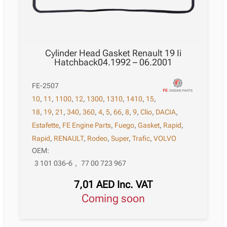
Cylinder Head Gasket Renault 19 Ii
Hatchback04.1992 – 06.2001
FE-2507
10
,
11
,
1100
,
12
,
1300
,
1310
,
1410
,
15
,
18
,
19
,
21
,
340
,
360
,
4
,
5
,
66
,
8
,
9
,
Clio
,
DACIA
,
Estafette
,
FE Engine Parts
,
Fuego
,
Gasket
,
Rapid
,
Rapid
,
RENAULT
,
Rodeo
,
Super
,
Trafic
,
VOLVO
OEM:
3 101 036-6
,
77 00 723 967
7,01
AED
Inc. VAT
Coming soon