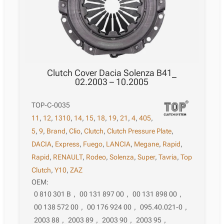
Clutch Cover Dacia Solenza B41_
02.2003 – 10.2005
TOP-C-0035
11
,
12
,
1310
,
14
,
15
,
18
,
19
,
21
,
4
,
405
,
5
,
9
,
Brand
,
Clio
,
Clutch
,
Clutch Pressure Plate
,
DACIA
,
Express
,
Fuego
,
LANCIA
,
Megane
,
Rapid
,
Rapid
,
RENAULT
,
Rodeo
,
Solenza
,
Super
,
Tavria
,
Top
Clutch
,
Y10
,
ZAZ
OEM:
0 810 301 B
,
00 131 897 00
,
00 131 898 00
,
00 138 572 00
,
00 176 924 00
,
095.40.021-0
,
2003 88
,
2003 89
,
2003 90
,
2003 95
,