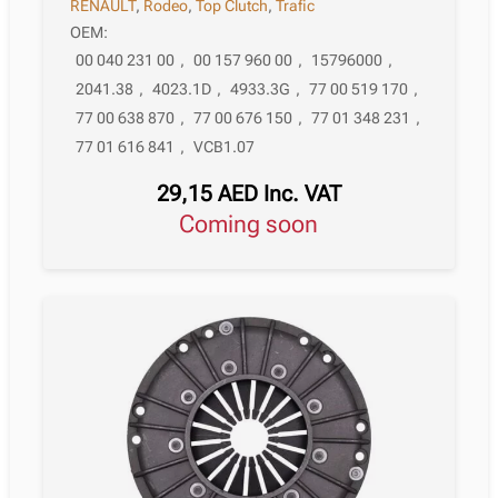
RENAULT
,
Rodeo
,
Top Clutch
,
Trafic
OEM:
00 040 231 00
,
00 157 960 00
,
15796000
,
2041.38
,
4023.1D
,
4933.3G
,
77 00 519 170
,
77 00 638 870
,
77 00 676 150
,
77 01 348 231
,
77 01 616 841
,
VCB1.07
29,15
AED
Inc. VAT
Coming soon