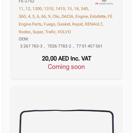
FE-2752
11
,
12
,
1300
,
1310
,
1410
,
15
,
18
,
340
,
360
,
4
,
5
,
6
,
66
,
9
,
Clio
,
DACIA
,
Engine
,
Estafette
,
FE
Engine Parts
,
Fuego
,
Gasket
,
Rapid
,
RENAULT
,
Rodeo
,
Super
,
Trafic
,
VOLVO
OEM:
3 267 783-3
,
7026 7783-2
,
77 01 457 561
20,00
AED
Inc. VAT
Coming soon