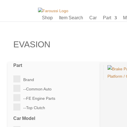
Shop
Item Search
Car
Part
M
EVASION
Part
Brand
--Common Auto
--FE Engine Parts
--Top Clutch
Car Model