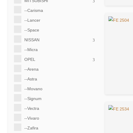
MITSUBISHI
--Carisma
--Lancer
--Space
NISSAN
--Micra
OPEL
--Arena
--Astra
--Movano
--Signum
--Vectra
--Vivaro
--Zafira