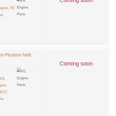
Coming soon
ngine
,
FE
ay
,
ra Picasso N68
Coming soon
C8
,
gine
EOT
,
ta