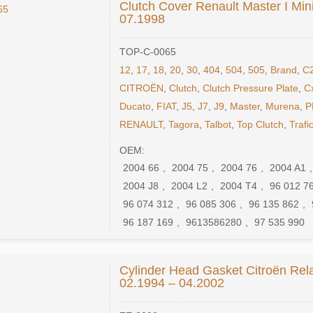
Clutch Cover Renault Master I Min
07.1998
TOP-C-0065
12
,
17
,
18
,
20
,
30
,
404
,
504
,
505
,
Brand
,
C
CITROËN
,
Clutch
,
Clutch Pressure Plate
,
C
Ducato
,
FIAT
,
J5
,
J7
,
J9
,
Master
,
Murena
,
P
RENAULT
,
Tagora
,
Talbot
,
Top Clutch
,
Trafi
OEM:
2004 66
,
2004 75
,
2004 76
,
2004 A1
2004 J8
,
2004 L2
,
2004 T4
,
96 012 7
96 074 312
,
96 085 306
,
96 135 862
,
96 187 169
,
9613586280
,
97 535 990
Cylinder Head Gasket Citroën Rela
02.1994 – 04.2002