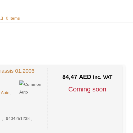
0 Items
hassis 01.2006
84,47
AED
Inc. VAT
Coming soon
Auto
,
2
,
9404251238
,