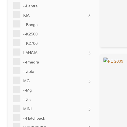
--Lantra
KIA
--Bongo
--K2500
--K2700
LANCIA
--Phedra
--Zeta
MG
--Mg
--Zs
MINI
--Hatchback