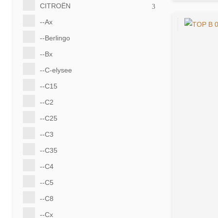
CITROËN
--Ax
--Berlingo
--Bx
--C-elysee
--C15
--C2
--C25
--C3
--C35
--C4
--C5
--C8
--Cx