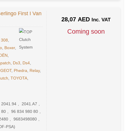
erlingo First I Van
28,07
AED
Inc. VAT
Coming soon
,
308
,
go
,
Boxer
,
OËN
,
spatch
,
Ds3
,
Ds4
,
UGEOT
,
Phedra
,
Relay
,
lutch
,
TOYOTA
,
2041.94
,
2041.A7
,
 80
,
96 834 980 80
,
2480
,
9683498080
,
DF-PSA)