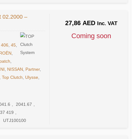
t 02.2000 –
27,86
AED
Inc. VAT
Coming soon
,
406
,
45
,
TROËN
,
patch
,
INI
,
NISSAN
,
Partner
,
,
Top Clutch
,
Ulysse
,
041.6
,
2041.67
,
537 419
,
,
UTJ100100