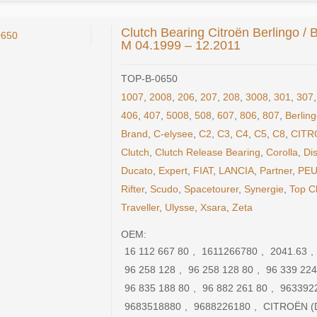
Clutch Bearing Citroën Berlingo / B
M 04.1999 – 12.2011
TOP-B-0650
1007
,
2008
,
206
,
207
,
208
,
3008
,
301
,
307
406
,
407
,
5008
,
508
,
607
,
806
,
807
,
Berlin
Brand
,
C-elysee
,
C2
,
C3
,
C4
,
C5
,
C8
,
CITR
Clutch
,
Clutch Release Bearing
,
Corolla
,
Di
Ducato
,
Expert
,
FIAT
,
LANCIA
,
Partner
,
PE
Rifter
,
Scudo
,
Spacetourer
,
Synergie
,
Top C
Traveller
,
Ulysse
,
Xsara
,
Zeta
OEM:
16 112 667 80
,
1611266780
,
2041.63
,
96 258 128
,
96 258 128 80
,
96 339 224
96 835 188 80
,
96 882 261 80
,
963392
9683518880
,
9688226180
,
CITROËN (