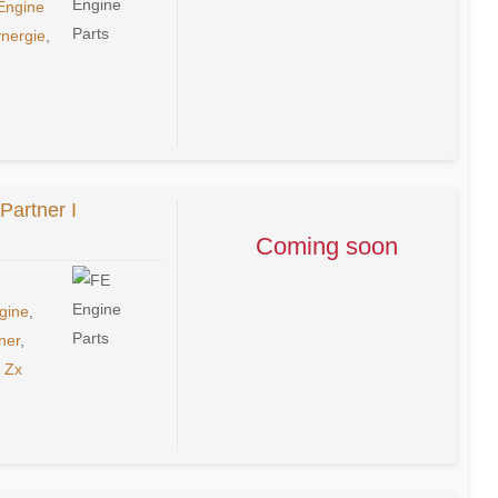
Engine
nergie
,
Partner I
Coming soon
gine
,
ner
,
,
Zx