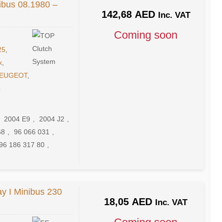
ibus 08.1980 –
142,68
AED
Inc. VAT
Coming soon
25
,
x
,
EUGEOT
,
c
,
2004 E9
,
2004 J2
,
68
,
96 066 031
,
96 186 317 80
,
y I Minibus 230
18,05
AED
Inc. VAT