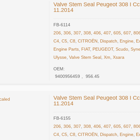
Valve Stem Seal Peugeot 308 I Cc
11.2014
FB-6114
206
,
306
,
307
,
308
,
406
,
407
,
605
,
607
,
80
C4
,
C5
,
C8
,
CITROËN
,
Dispatch
,
Engine
,
E
Engine Parts
,
FIAT
,
PEUGEOT
,
Scudo
,
Syne
Ulysse
,
Valve Stem Seal
,
Xm
,
Xsara
OEM:
9400956459
,
956.45
Valve Stem Seal Peugeot 308 I Cc
11.2014
FB-6155
206
,
306
,
307
,
308
,
406
,
407
,
605
,
607
,
80
C4
,
C5
,
C8
,
CITROËN
,
Dispatch
,
Engine
,
E