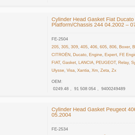
Cylinder Head Gasket Fiat Ducato 
Platform/Chassis 244 04.2002 – 0
FE-2504
205
,
305
,
309
,
405
,
406
,
605
,
806
,
Boxer
,
B
CITROËN
,
Ducato
,
Engine
,
Expert
,
FE Engi
FIAT
,
Gasket
,
LANCIA
,
PEUGEOT
,
Relay
,
S
Ulysse
,
Visa
,
Xantia
,
Xm
,
Zeta
,
Zx
OEM:
0249.48
,
91 508 054
,
9400249489
Cylinder Head Gasket Peugeot 40
05.2004
FE-2534